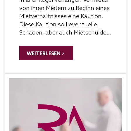
In aller Regel verlangen Vermieter
von ihren Mietern zu Beginn eines
Mietverhältnisses eine Kaution.
Diese Kaution soll eventuelle
Schäden, aber auch Mietschulden
sowie offene
Nebenkostenzahlungen
WEITERLESEN
abdecken. Auch wenn eine Mieter
die Vereinbarung, eine Kaution zu
zahlen, unterschreibt, kann es
sein, dass er sie nicht zahlen
muss, wenn Vermieter die
rechtlichen Voraussetzungen
nicht beachtet haben, die in
Bezug auf eine wirksame
Kautionsabrede gelten. Verlangt