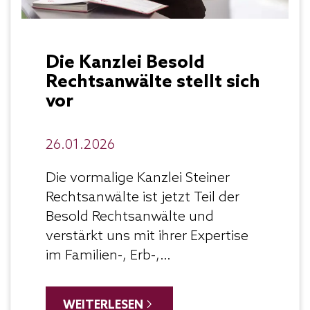
Wohnung zurückgegeben wurde.
Entgegen landläufiger Meinung
hat der Vermieter danach nicht
generell sechs Monate Zeit, die
Die Kanzlei Besold
Kaution zurückzugeben. Der
Rechtsanwälte stellt sich
Vermieter hat eine
vor
„angemessene“ Zeit, sich zu
überlegen, welche Forderungen er
26.01.2026
gegenüber dem Mieter geltend
machen möchte. Das können, wie
Die vormalige Kanzlei Steiner
eingangs erwähnt, neben
Rechtsanwälte ist jetzt Teil der
Schadensersatz auch noch in der
Besold Rechtsanwälte und
Zukunft noch abzurechnende
verstärkt uns mit ihrer Expertise
Nebenkosten sein.
Sollte der
im Familien-, Erb-,
Mieter Schäden in der Wohnung
Versicherungsrecht und dem
hinterlassen haben, ist zu
allgemeinen Zivilrecht. Wir
WEITERLESEN