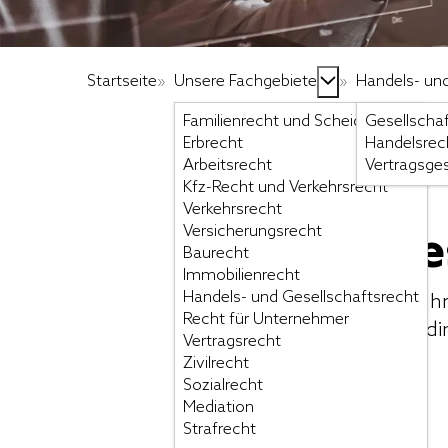
Startseite
»
Unsere Fachgebiete
»
Handels- und
Familienrecht und Scheidung
Gesellscha
Erbrecht
Handelsrec
Arbeitsrecht
Vertragsge
Kfz-Recht und Verkehrsrecht 
Verkehrsrecht
Versicherungsrecht
Vertragsge
Baurecht
Immobilienrecht
Handels- und Gesellschaftsrecht
Weiterhin arbeiten wir für 
Recht für Unternehmer
Allgemeinen Geschäftsbedi
Vertragsrecht
Zivilrecht
Sozialrecht
Mediation
Strafrecht