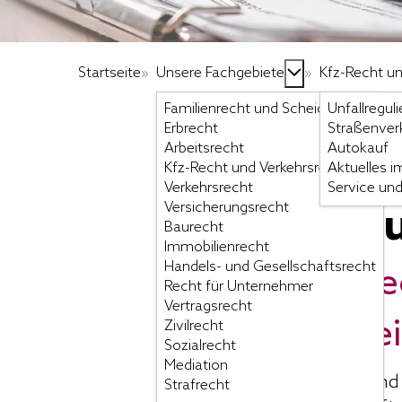
Startseite
»
Unsere Fachgebiete
»
Kfz-Recht un
Familienrecht und Scheidung
Unfallregul
Erbrecht
Straßenverk
Arbeitsrecht
Autokauf
Kfz-Recht und Verkehrsrecht 
Aktuelles i
Verkehrsrecht
Service und
Versicherungsrecht
Kfz-Recht 
Baurecht
Immobilienrecht
Handels- und Gesellschaftsrecht
Im Verkehrsre
Recht für Unternehmer
Vertragsrecht
Verkauf, bei e
Zivilrecht
Sozialrecht
Mediation
Können Sie auf Ihr Auto und
Strafrecht