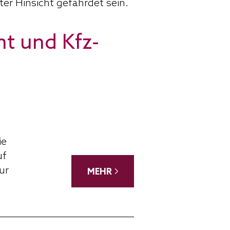
er Hinsicht gefährdet sein.
t und Kfz-
ie
uf
ur
MEHR