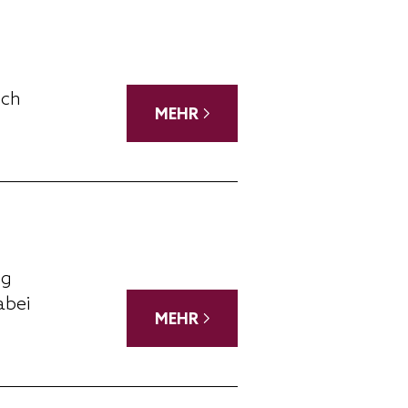
ich
MEHR
ig
abei
MEHR