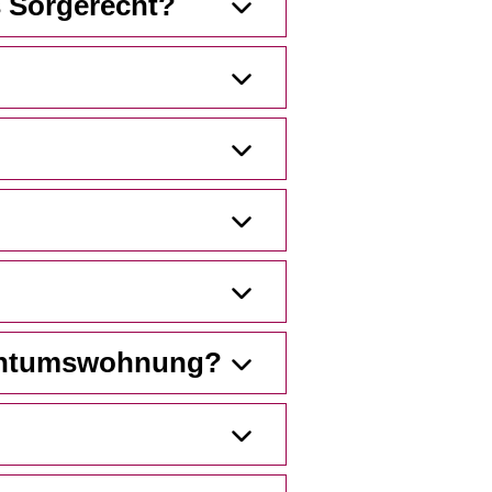
 Sorgerecht?
gentumswohnung?