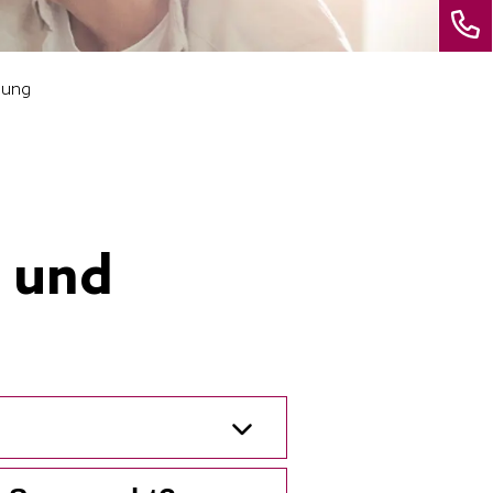
dung
g und