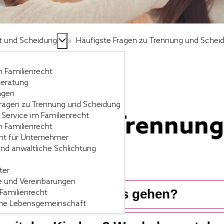
t und Scheidung
»
Häufigste Fragen zu Trennung und Schei
 Familienrecht
eratung
ngen
Fragen zu Trennung und Scheidung
Service im Familienrecht
Fragen zu Trennun
m Familienrecht
ht für Unternehmer
nd anwaltliche Schlichtung
ter
e und Vereinbarungen
e Scheidung - wer muss gehen?
Familienrecht
che Lebensgemeinschaft