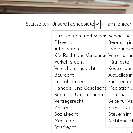
Startseite
»
Unsere Fachgebiete
»
Familienrech
Familienrecht und Scheidung
Scheidung
Erbrecht
Beratung im
Arbeitsrecht
Trennungsb
Kfz-Recht und Verkehrsrecht 
Vereinbaru
Verkehrsrecht
Häufigste 
Versicherungsrecht
Kosten und 
Häufigste 
Baurecht
Aktuelles i
Immobilienrecht
Familienrec
Handels- und Gesellschaftsrecht
Mediation u
Scheidung
Recht für Unternehmer
Unterhalt
Vertragsrecht
Seite für Vä
Zivilrecht
Eheverträg
1. Einer will di
Sozialrecht
Steuern im 
Mediation
Nichteheli
Strafrecht