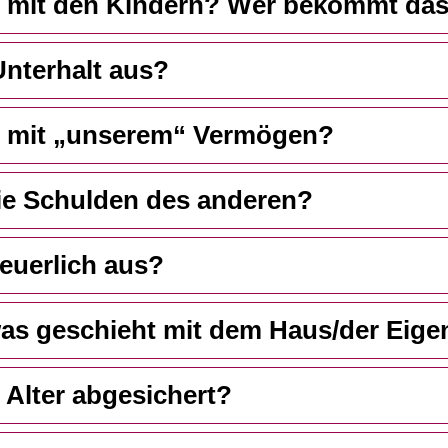
t mit den Kindern? Wer bekommt das
Unterhalt aus?
t mit „unserem“ Vermögen?
 die Schulden des anderen?
teuerlich aus?
was geschieht mit dem Haus/der Ei
s Alter abgesichert?