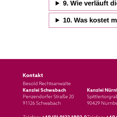
9. Wie verläuft 
10. Was kostet 
Kontakt
Besold Rechtsanwälte
Kanzlei Schwabach
Kanzlei Nürn
Penzendorfer Straße 20
Spittlertorgr
91126 Schwabach
90429 Nürnb